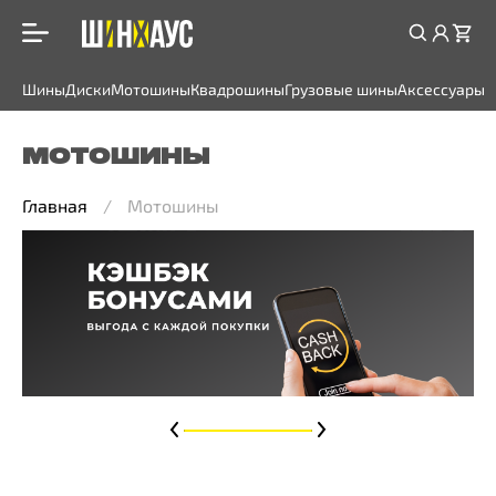
Шины
Диски
Мотошины
Квадрошины
Грузовые шины
Аксессуары
МОТОШИНЫ
Главная
Мотошины