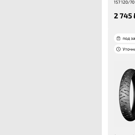
157 120/70
2 745 
под за
Уточн