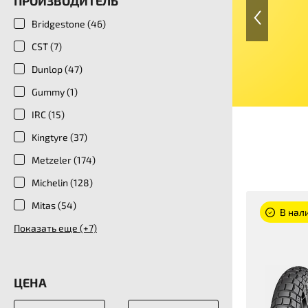
ПРОИЗВОДИТЕЛЬ
Bridgestone (
46
)
CST (
7
)
Dunlop (
47
)
Gummy (
1
)
IRC (
15
)
Kingtyre (
37
)
Metzeler (
174
)
Michelin (
128
)
Mitas (
54
)
В нали
Показать еще (+7)
ЦЕНА