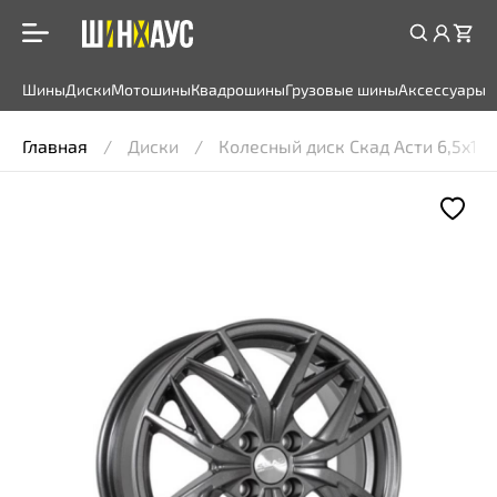
Шины
Диски
Мотошины
Квадрошины
Грузовые шины
Аксессуары
Главная
Диски
Колесный диск Скад Асти 6,5x16 4