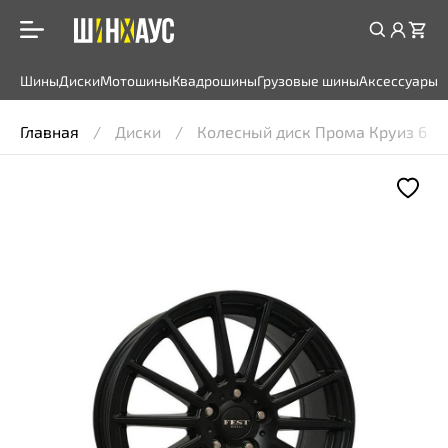
Шины
Диски
Мотошины
Квадрошины
Грузовые шины
Аксессуары
Главная
Диски
Колесный диск Прома Круиз 6,5x1