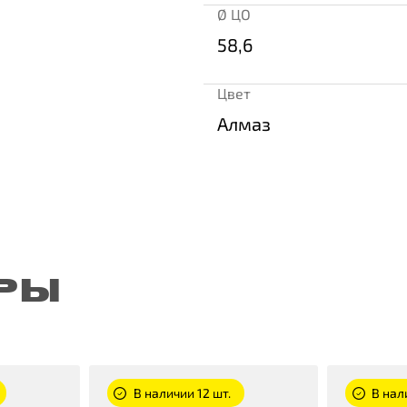
Ø ЦО
58,6
Цвет
Алмаз
РЫ
В наличии 12 шт.
В нал