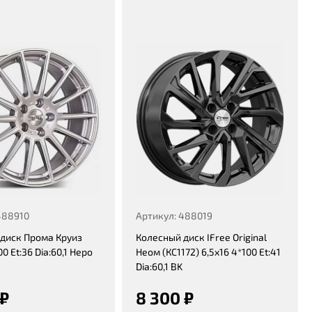
488910
Артикул: 488019
диск Прома Круиз
Колесный диск IFree Original
00 Et:36 Dia:60,1 Неро
Неом (КС1172) 6,5x16 4*100 Et:41
Dia:60,1 BK
 ₽
8 300 ₽