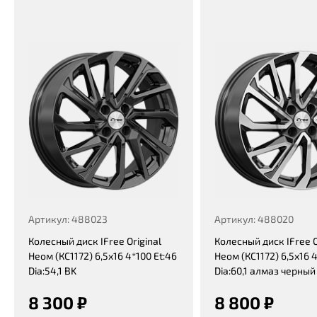
Артикул: 488023
Артикул: 488020
Колесный диск IFree Original
Колесный диск IFree O
Неом (КС1172) 6,5x16 4*100 Et:46
Неом (КС1172) 6,5x16 4
Dia:54,1 BK
Dia:60,1 алмаз черный
8 300 ₽
8 800 ₽