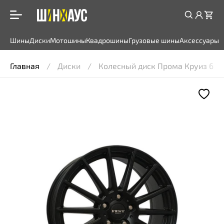
Шины
Диски
Мотошины
Квадрошины
Грузовые шины
Аксессуары
Главная
Диски
Колесный диск Прома Круиз 6,5x1