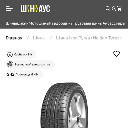
Шины
Диски
Мотошины
Квадрошины
Грузовые шины
Аксессуары
Главная
Шины
Шина Ikon Tyres (Nokian Tyres) 
Cashback 3%
Бесплатный шиномонтаж
Промокод «SH5»