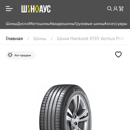
Шины
Диски
Мотошины
Квадрошины
Грузовые шины
Аксессуары
Главная
Шины
Шина Hankook K135 Ventus Prime
Хит продаж