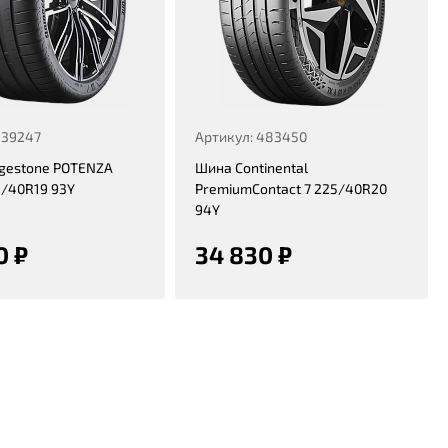
339247
Артикул: 483450
dgestone POTENZA
Шина Continental
5/40R19 93Y
PremiumContact 7 225/40R20
94Y
0 ₽
34 830 ₽