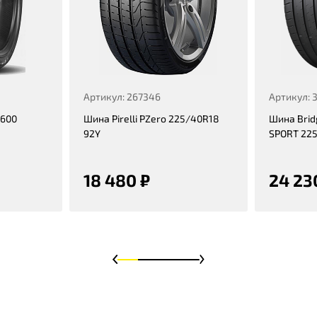
Артикул: 267346
Артикул: 
C600
Шина Pirelli PZero 225/40R18
Шина Bri
92Y
SPORT 22
18 480 ₽
24 23