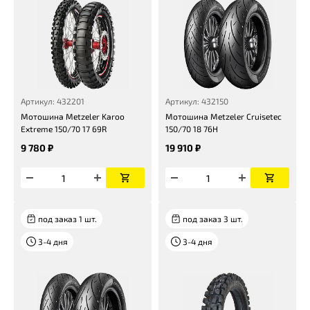
Артикул: 432201
Артикул: 432150
Мотошина Metzeler Karoo
Мотошина Metzeler Cruisetec
Extreme 150/70 17 69R
150/70 18 76H
9 780 ₽
19 910 ₽
под заказ 1 шт.
под заказ 3 шт.
3-4 дня
3-4 дня