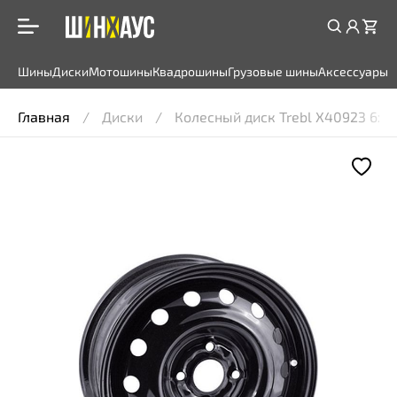
Шины
Диски
Мотошины
Квадрошины
Грузовые шины
Аксессуары
Главная
Диски
Колесный диск Trebl X40923 6x15 