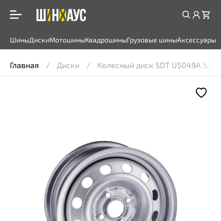
Шины
Диски
Мотошины
Квадрошины
Грузовые шины
Аксессуары
Главная
Диски
Колесный диск SDT U5049A 5,5x14