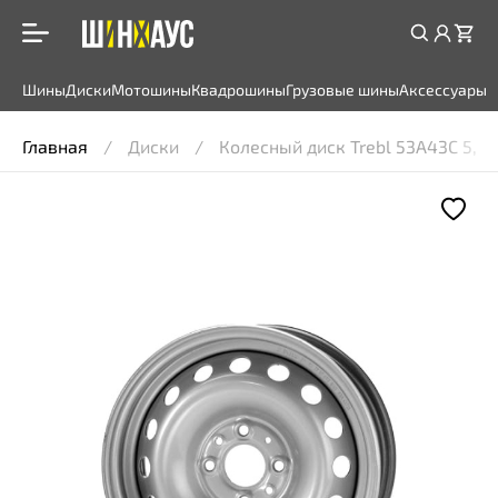
Шины
Диски
Мотошины
Квадрошины
Грузовые шины
Аксессуары
Главная
Диски
Колесный диск Trebl 53A43C 5,5x1