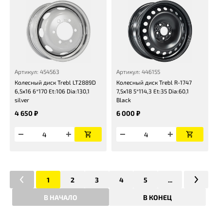
Артикул: 454563
Артикул: 446155
Колесный диск Trebl LT2889D
Колесный диск Trebl R-1747
6,5x16 6*170 Et:106 Dia:130,1
7,5x18 5*114,3 Et:35 Dia:60,1
silver
Black
4 650 ₽
6 000 ₽
1
2
3
4
5
...
В НАЧАЛО
В КОНЕЦ