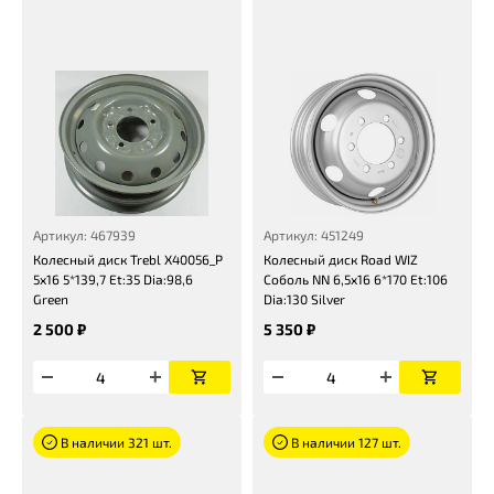
Артикул: 467939
Артикул: 451249
Колесный диск Trebl X40056_P
Колесный диск Road WIZ
5x16 5*139,7 Et:35 Dia:98,6
Соболь NN 6,5x16 6*170 Et:106
Green
Dia:130 Silver
2 500 ₽
5 350 ₽
В наличии 321 шт.
В наличии 127 шт.