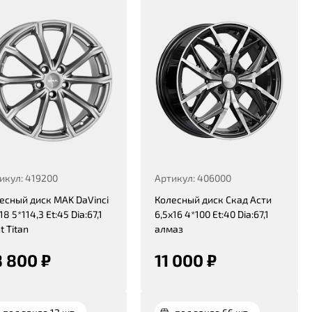
икул: 419200
Артикул: 406000
есный диск MAK DaVinci
Колесный диск Скад Асти
18 5*114,3 Et:45 Dia:67,1
6,5x16 4*100 Et:40 Dia:67,1
t Titan
алмаз
 800 ₽
11 000 ₽