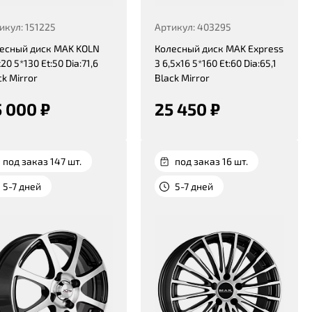
икул: 151225
Артикул: 403295
есный диск MAK KOLN
Колесный диск MAK Express
20 5*130 Et:50 Dia:71,6
3 6,5x16 5*160 Et:60 Dia:65,1
ck Mirror
Black Mirror
 000 ₽
25 450 ₽
под заказ 147 шт.
под заказ 16 шт.
5-7 дней
5-7 дней