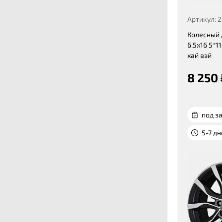
Артикул: 
Колесный 
6,5x16 5*11
хай вэй
8 250 
под за
5-7 д