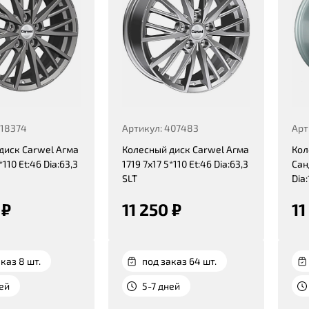
418374
Артикул: 407483
Арт
диск Carwel Агма
Колесный диск Carwel Агма
Кол
*110 Et:46 Dia:63,3
1719 7x17 5*110 Et:46 Dia:63,3
Сан
SLT
Dia:
 ₽
11 250 ₽
11
каз 8 шт.
под заказ 64 шт.
ней
5-7 дней