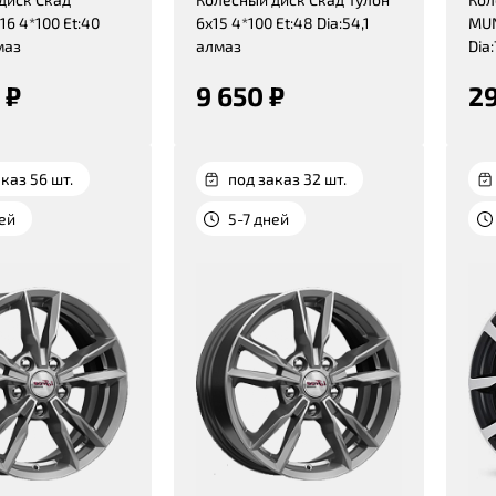
6 4*100 Et:40
6x15 4*100 Et:48 Dia:54,1
MUN
маз
алмаз
Dia
 ₽
9 650 ₽
29
каз 56 шт.
под заказ 32 шт.
ней
5-7 дней