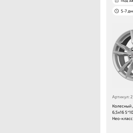
под за
5-7 д
Артикул: 
Колесный 
6,5x16 5*10
Нео-класс