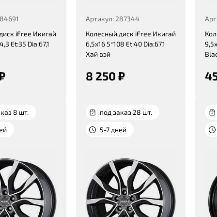
284691
Артикул: 287344
Арт
диск iFree Икигай
Колесный диск iFree Икигай
Кол
4,3 Et:35 Dia:67,1
6,5x16 5*108 Et:40 Dia:67,1
9,5x
Хай вэй
Bla
₽
8 250 ₽
45
каз 8 шт.
под заказ 28 шт.
ней
5-7 дней