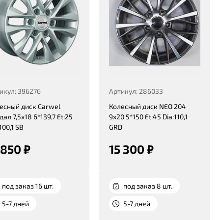
икул: 396276
Артикул: 286033
есный диск Carwel
Колесный диск NEO 204
дал 7,5x18 6*139,7 Et:25
9x20 5*150 Et:45 Dia:110,1
100,1 SB
GRD
 850 ₽
15 300 ₽
под заказ 16 шт.
под заказ 8 шт.
5-7 дней
5-7 дней