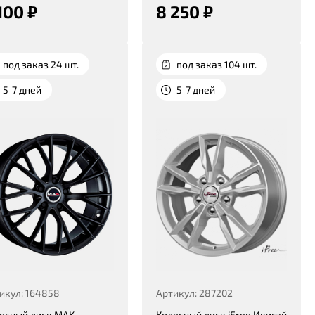
100 ₽
8 250 ₽
под заказ 24 шт.
под заказ 104 шт.
5-7 дней
5-7 дней
икул: 164858
Артикул: 287202
есный диск MAK
Колесный диск iFree Икигай