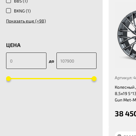
BBS (
1
)
BKNG (
1
)
Показать еще (+98)
ЦЕНА
до
Артикул: 
Колесный 
8,5x19 5*13
Gun Met-M
38 45