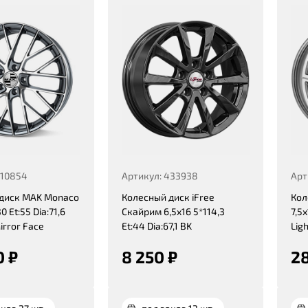
410854
Артикул: 433938
Арт
диск MAK Monaco
Колесный диск iFree
Кол
0 Et:55 Dia:71,6
Скайрим 6,5x16 5*114,3
7,5x
irror Face
Et:44 Dia:67,1 BK
Ligh
0 ₽
8 250 ₽
28