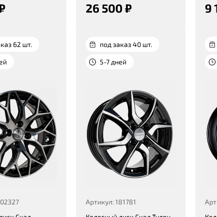
₽
26 500 ₽
9 
каз 62 шт.
под заказ 40 шт.
ней
5-7 дней
402327
Артикул: 181781
Арт
диск Скад
Колесный диск Скад Тулон
Кол