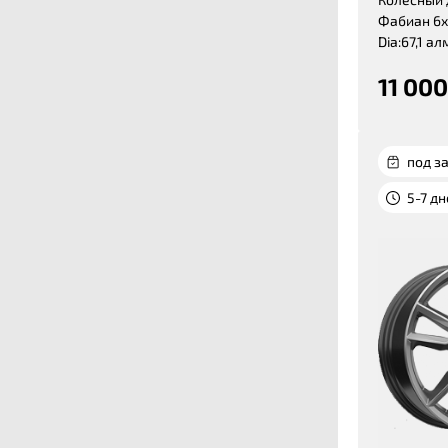
Фабиан 6x1
Dia:67,1 ал
11 000
под за
5-7 д