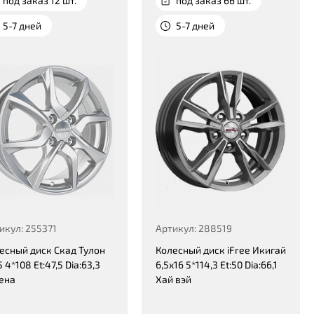
под заказ 12 шт.
под заказ 66 шт.
5-7 дней
5-7 дней
икул: 255371
Артикул: 288519
есный диск Скад Тулон
Колесный диск iFree Икигай
 4*108 Et:47,5 Dia:63,3
6,5x16 5*114,3 Et:50 Dia:66,1
ена
Хай вэй