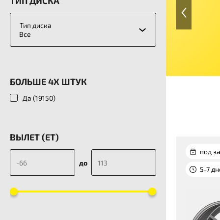
ТИП ДИСКА
Тип диска
Все
БОЛЬШЕ 4Х ШТУК
Да (
19150
)
ВЫЛЕТ (ET)
под за
до
5-7 д