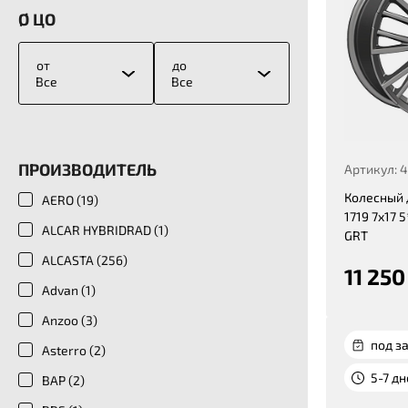
Ø ЦО
от
до
Все
Все
ПРОИЗВОДИТЕЛЬ
Артикул: 
Колесный 
AERO (
19
)
1719 7x17 5
ALCAR HYBRIDRAD (
1
)
GRT
ALCASTA (
256
)
11 250
Advan (
1
)
Anzoo (
3
)
под за
Asterro (
2
)
5-7 д
BAP (
2
)