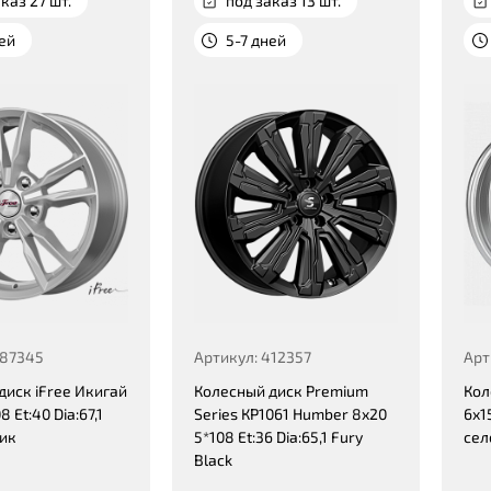
каз 27 шт.
под заказ 13 шт.
ней
5-7 дней
287345
Артикул: 412357
Арт
диск iFree Икигай
Колесный диск Premium
Кол
8 Et:40 Dia:67,1
Series КР1061 Humber 8x20
6x15
ик
5*108 Et:36 Dia:65,1 Fury
сел
Black