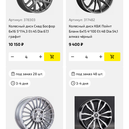
Артикул: 378303
Артикул: 317482
Колесный диск Скад Босфор
Колесный диск K&K Пойнт
6x16 5*114,3 Et:45 Dia:67,1
Бланк 6x15 4*100 Et:48 Dia:54,1
графит
алмаз чёрный
10 150 ₽
9 400 ₽
под заказ 28 шт.
под заказ 48 шт.
3-4 дня
3-4 дня