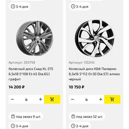
3-4 дня
3-4 дня
Артикул: 393759
Артикул: 155345
Колесный диск Скад KL-375
Колесный диск K&K Палермо
6,5x18 5*108 Et:43 Dia:65,1
6,5x16 5*112 Et:50 Dia:57,1 алмаз
графит
черный
14 200 ₽
10 750 ₽
под заказ 9 шт.
под заказ 52 шт.
3-4 дня
3-4 дня