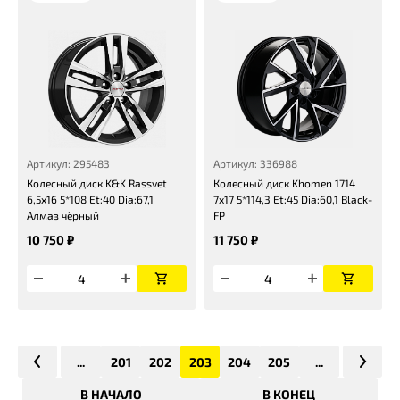
Артикул: 295483
Артикул: 336988
Колесный диск K&K Rassvet
Колесный диск Khomen 1714
6,5x16 5*108 Et:40 Dia:67,1
7x17 5*114,3 Et:45 Dia:60,1 Black-
Алмаз чёрный
FP
10 750 ₽
11 750 ₽
...
201
202
203
204
205
...
В НАЧАЛО
В КОНЕЦ