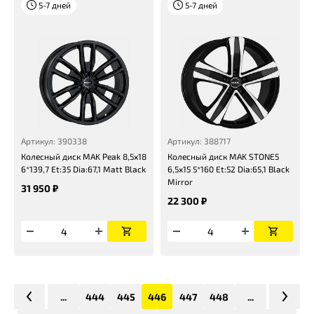
5-7 дней
5-7 дней
Артикул: 390338
Артикул: 388717
Колесный диск MAK Peak 8,5x18
Колесный диск MAK STONE5
6*139,7 Et:35 Dia:67,1 Matt Black
6,5x15 5*160 Et:52 Dia:65,1 Black
Mirror
31 950 ₽
22 300 ₽
...
444
445
446
447
448
...