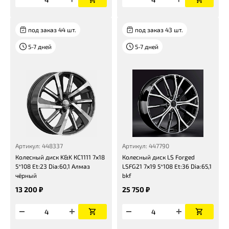
под заказ 44 шт.
под заказ 43 шт.
5-7 дней
5-7 дней
Артикул: 448337
Артикул: 447790
Колесный диск K&K КС1111 7x18
Колесный диск LS Forged
5*108 Et:23 Dia:60,1 Алмаз
LSFG21 7x19 5*108 Et:36 Dia:65,1
чёрный
bkf
13 200 ₽
25 750 ₽