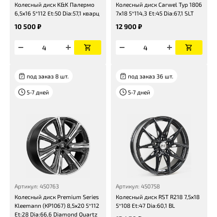
Колесный диск K&K Палермо
Колесный диск Carwel Тур 1806
6,5x16 5*112 Et:50 Dia:57,1 кварц
7x18 5*114,3 Et:45 Dia:67,1 SLT
10 500 ₽
12 900 ₽
под заказ 8 шт.
под заказ 36 шт.
5-7 дней
5-7 дней
Артикул: 450763
Артикул: 450758
Колесный диск Premium Series
Колесный диск RST R218 7,5x18
Kleemann (КР1067) 8,5x20 5*112
5*108 Et:47 Dia:60,1 BL
Et:28 Dia:66,6 Diamond Quartz