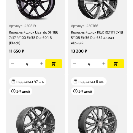
Артикул: 450819
Артикул: 450766
Колесный диск Lizardo XH186
Колесный диск K&K КС1111 7x18
7x17 4*100 Et:38 Dia:60,1 B
5*108 Et:36 Dia:65,1 алмаз
(Black)
чёрный
11 650 ₽
13 200 ₽
под заказ 47 шт.
под заказ 8 шт.
5-7 дней
5-7 дней