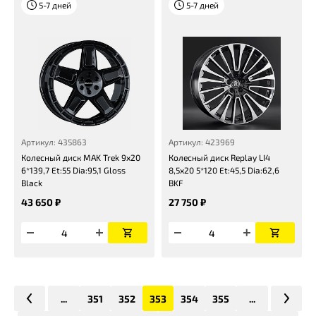
5-7 дней
5-7 дней
Артикул: 435863
Артикул: 423969
Колесный диск MAK Trek 9x20
Колесный диск Replay LI4
6*139,7 Et:55 Dia:95,1 Gloss
8,5x20 5*120 Et:45,5 Dia:62,6
Black
BKF
43 650 ₽
27 750 ₽
...
351
352
353
354
355
...