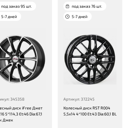
под заказ 95 шт.
под заказ 76 шт.
5-7 дней
5-7 дней
икул: 345358
Артикул: 372245
есный диск iFree Джет
Колесный диск RST R004
16 5*114,3 Et:46 Dia:67,1
5,5x14 4*100 Et:43 Dia:60,1 BL
к Джек