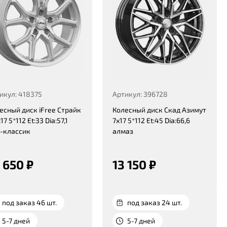
икул: 418375
Артикул: 396728
есный диск iFree Страйк
Колесный диск Скад Азимут
17 5*112 Et:33 Dia:57,1
7x17 5*112 Et:45 Dia:66,6
-классик
алмаз
 650 ₽
13 150 ₽
под заказ 46 шт.
под заказ 24 шт.
5-7 дней
5-7 дней