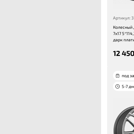
Артикул: 
Колесный 
7x17 5*114,
дарк плат
12 450
под за
5-7 д