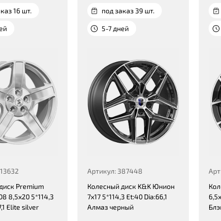
каз 16 шт.
под заказ 39 шт.
ней
5-7 дней
413632
Артикул: 387448
Арт
диск Premium
Колесный диск K&K Юнион
Кол
08 8,5x20 5*114,3
7x17 5*114,3 Et:40 Dia:66,1
6,5x
,1 Elite silver
Алмаз черный
Блэ