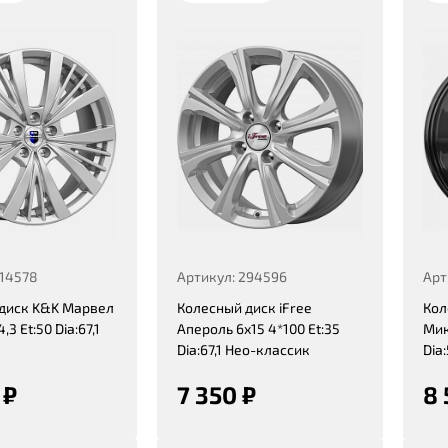
314578
Артикул: 294596
Арт
диск K&K Марвел
Колесный диск iFree
Кол
4,3 Et:50 Dia:67,1
Апероль 6x15 4*100 Et:35
Мик
Dia:67,1 Нео-классик
Dia
 ₽
7 350 ₽
8 