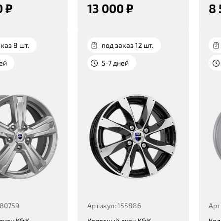
0 ₽
13 000 ₽
8 
каз 8 шт.
под заказ 12 шт.
ней
5-7 дней
380759
Артикул: 155886
Арт
диск K&K
Колесный диск K&K
Кол