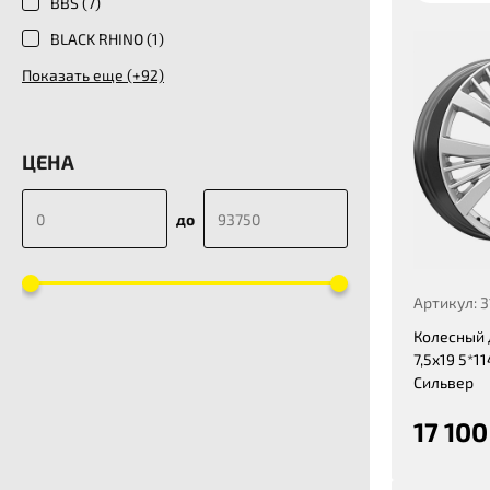
BBS (
7
)
BLACK RHINO (
1
)
Показать еще (+92)
ЦЕНА
до
Артикул: 
Колесный 
7,5x19 5*11
Сильвер
17 100