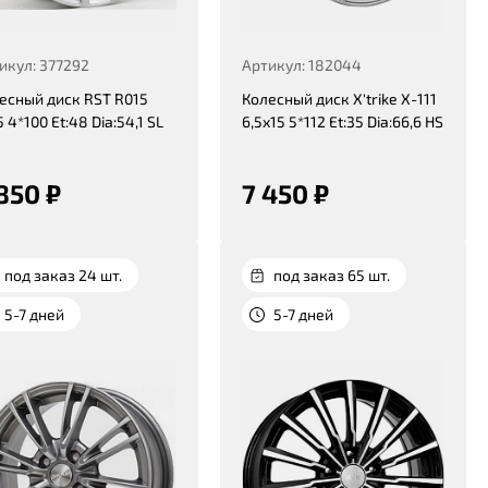
икул: 377292
Артикул: 182044
есный диск RST R015
Колесный диск X'trike X-111
 4*100 Et:48 Dia:54,1 SL
6,5x15 5*112 Et:35 Dia:66,6 HS
850 ₽
7 450 ₽
под заказ 24 шт.
под заказ 65 шт.
5-7 дней
5-7 дней