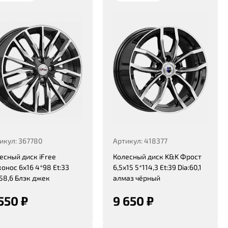
икул: 367780
Артикул: 418377
есный диск iFree
Колесный диск K&K Фрост
онос 6x16 4*98 Et:33
6,5x15 5*114,3 Et:39 Dia:60,1
:58,6 Блэк джек
алмаз чёрный
550 ₽
9 650 ₽