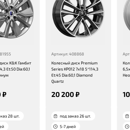
381955
Артикул: 408868
Арт
диск K&K Гамбит
Колесный диск Premium
Кол
4,3 Et:50 Dia:60,1
Series КР012 7x18 5*114,3
6,5x
инум
Et:45 Dia:60,1 Diamond
Нео
Quartz
 ₽
20 200 ₽
10
каз 28 шт.
под заказ 26 шт.
ней
5-7 дней