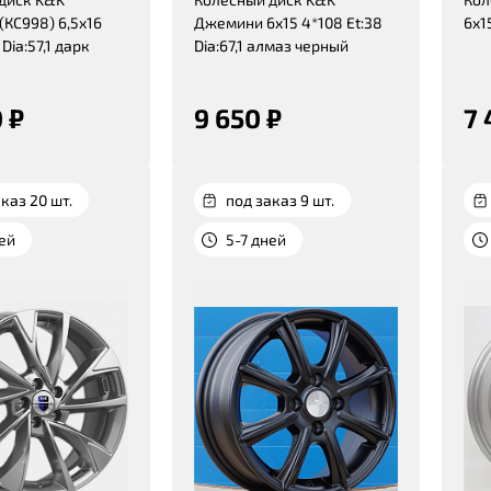
(КС998) 6,5x16
Джемини 6x15 4*108 Et:38
6x15
 Dia:57,1 дарк
Dia:67,1 алмаз черный
 ₽
9 650 ₽
7 
каз 20 шт.
под заказ 9 шт.
ней
5-7 дней