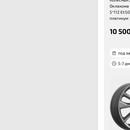
Оклахома 
5*112 Et:50
платинум
10 500
под за
5-7 д