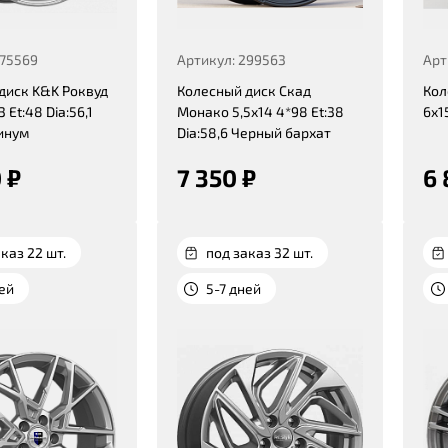
375569
Артикул: 299563
Арт
диск K&K Роквуд
Колесный диск Скад
Кол
3 Et:48 Dia:56,1
Монако 5,5x14 4*98 Et:38
6x15
инум
Dia:58,6 Черный бархат
 ₽
7 350 ₽
6 
каз 22 шт.
под заказ 32 шт.
ней
5-7 дней