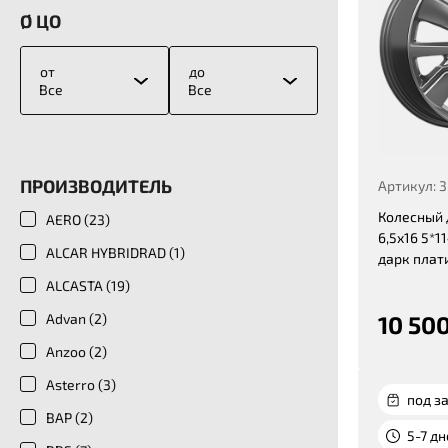
Ø ЦО
от
до
Все
Все
ПРОИЗВОДИТЕЛЬ
Артикул: 
Колесный 
AERO (
23
)
6,5x16 5*11
ALCAR HYBRIDRAD (
1
)
дарк плат
ALCASTA (
19
)
Advan (
2
)
10 500
Anzoo (
2
)
Asterro (
3
)
под за
BAP (
2
)
5-7 д