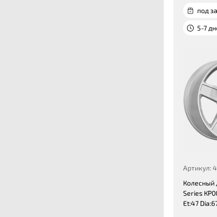
под за
5-7 д
Артикул: 
Колесный 
Series КР0
Et:47 Dia:67