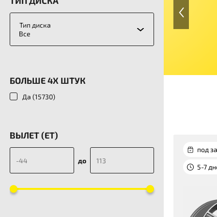
ТИП ДИСКА
Тип диска
Все
БОЛЬШЕ 4Х ШТУК
Да (
15730
)
ВЫЛЕТ (ET)
под за
до
5-7 д