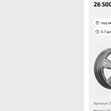
26 50
под за
5-7 д
Артикул: 
Колесный 