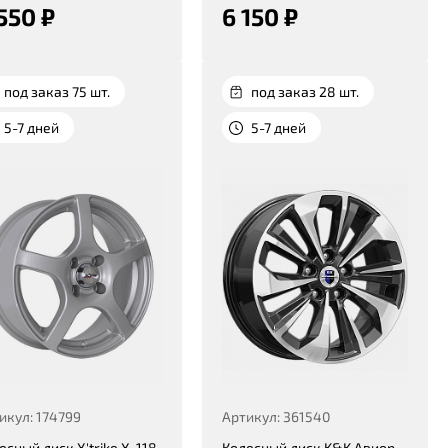
550 ₽
6 150 ₽
под заказ 75 шт.
под заказ 28 шт.
5-7 дней
5-7 дней
икул: 174799
Артикул: 361540
есный диск X'trike X-118
Колесный диск K&K Авиор