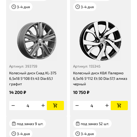
3-4 дня
3-4 дня
Артикул: 393759
Артикул: 155345
Колесный диск Скад KL-375
Колесный диск K&K Палермо
6,5x18 5*108 Et:43 Dia:65,1
6,5x16 5*112 Et:50 Dia:57,1 алмаз
графит
черный
14 200 ₽
10 750 ₽
под заказ 9 шт.
под заказ 52 шт.
3-4 дня
3-4 дня