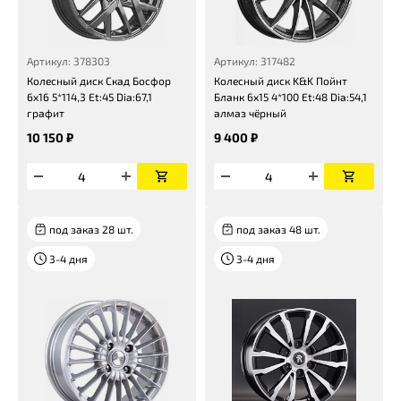
Артикул: 378303
Артикул: 317482
Колесный диск Скад Босфор
Колесный диск K&K Пойнт
6x16 5*114,3 Et:45 Dia:67,1
Бланк 6x15 4*100 Et:48 Dia:54,1
графит
алмаз чёрный
10 150 ₽
9 400 ₽
под заказ 28 шт.
под заказ 48 шт.
3-4 дня
3-4 дня