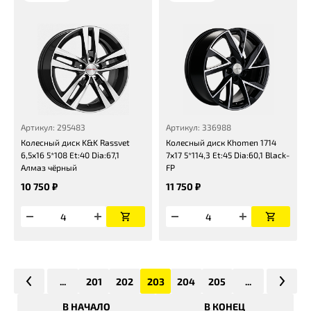
Артикул: 295483
Артикул: 336988
Колесный диск K&K Rassvet
Колесный диск Khomen 1714
6,5x16 5*108 Et:40 Dia:67,1
7x17 5*114,3 Et:45 Dia:60,1 Black-
Алмаз чёрный
FP
10 750 ₽
11 750 ₽
...
201
202
203
204
205
...
В НАЧАЛО
В КОНЕЦ