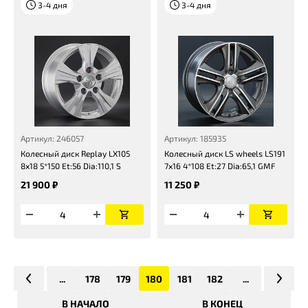
3-4 дня
3-4 дня
Артикул: 246057
Артикул: 185935
Колесный диск Replay LX105
Колесный диск LS wheels LS191
8x18 5*150 Et:56 Dia:110,1 S
7x16 4*108 Et:27 Dia:65,1 GMF
21 900 ₽
11 250 ₽
...
178
179
180
181
182
...
В НАЧАЛО
В КОНЕЦ