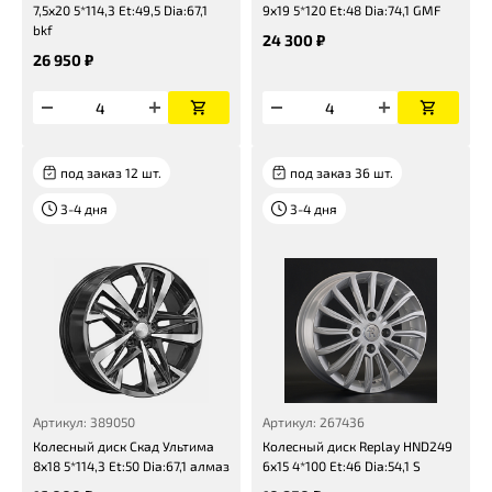
7,5x20 5*114,3 Et:49,5 Dia:67,1
9x19 5*120 Et:48 Dia:74,1 GMF
bkf
24 300 ₽
26 950 ₽
под заказ 12 шт.
под заказ 36 шт.
3-4 дня
3-4 дня
Артикул: 389050
Артикул: 267436
Колесный диск Скад Ультима
Колесный диск Replay HND249
8x18 5*114,3 Et:50 Dia:67,1 алмаз
6x15 4*100 Et:46 Dia:54,1 S