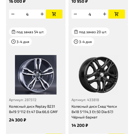
16 000 ₽
10 950 ₽
под заказ 54 шт.
под заказ 20 шт.
3-4 дня
3-4 дня
Артикул: 287372
Артикул: 433818
Колесный диск Replay B231
Колесный диск Скад Челси
8x19 5*112 Et:47 Dia:66,6 GMF
8x18 5*114,3 Et:50 Dia:67,1
Чёрный бархат
24 300 ₽
14 200 ₽