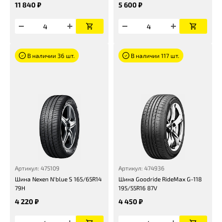
11 840 ₽
5 600 ₽
В наличии 36 шт.
В наличии 117 шт.
Артикул: 475109
Артикул: 474936
Шина Nexen N'blue S 165/65R14
Шина Goodride RideMax G-118
79H
195/55R16 87V
4 220 ₽
4 450 ₽