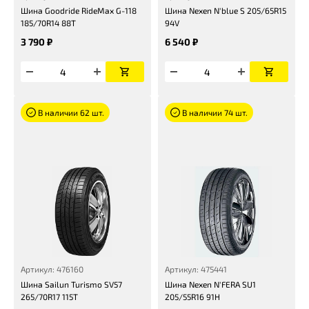
Шина Goodride RideMax G-118
Шина Nexen N'blue S 205/65R15
185/70R14 88T
94V
3 790 ₽
6 540 ₽
В наличии 62 шт.
В наличии 74 шт.
Артикул: 476160
Артикул: 475441
Шина Sailun Turismo SV57
Шина Nexen N'FERA SU1
265/70R17 115T
205/55R16 91H