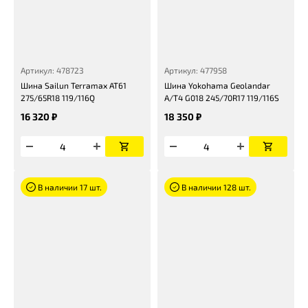
Артикул: 478723
Артикул: 477958
Шина Sailun Terramax AT61
Шина Yokohama Geolandar
275/65R18 119/116Q
A/T4 G018 245/70R17 119/116S
16 320 ₽
18 350 ₽
В наличии 17 шт.
В наличии 128 шт.