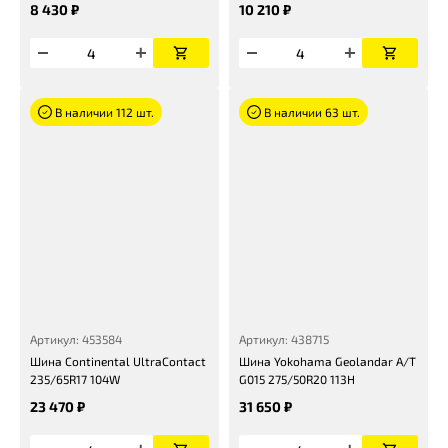
8 430 ₽
10 210 ₽
В наличии 112 шт.
В наличии 63 шт.
Артикул: 453584
Артикул: 438715
Шина Continental UltraContact
Шина Yokohama Geolandar A/T
235/65R17 104W
G015 275/50R20 113H
23 470 ₽
31 650 ₽