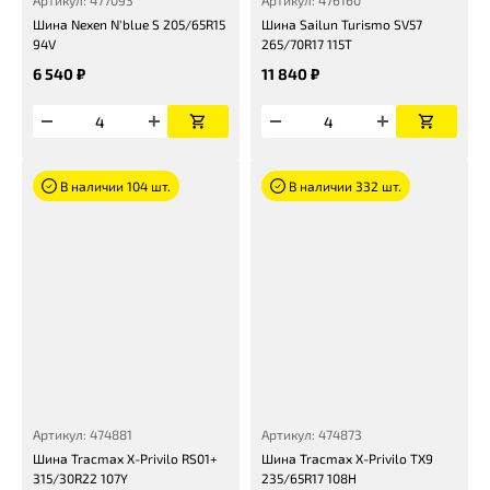
Артикул: 477093
Артикул: 476160
Шина Nexen N'blue S 205/65R15
Шина Sailun Turismo SV57
94V
265/70R17 115T
6 540 ₽
11 840 ₽
В наличии 104 шт.
В наличии 332 шт.
Артикул: 474881
Артикул: 474873
Шина Tracmax X-Privilo RS01+
Шина Tracmax X-Privilo TX9
315/30R22 107Y
235/65R17 108H