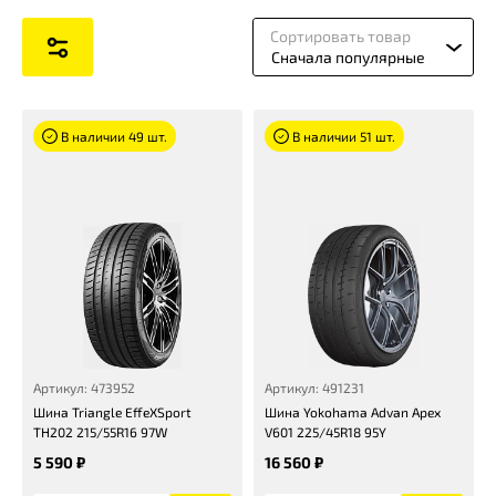
Сортировать товар
Сначала популярные
В наличии 49 шт.
В наличии 51 шт.
Артикул: 473952
Артикул: 491231
Шина Triangle EffeXSport
Шина Yokohama Advan Apex
TH202 215/55R16 97W
V601 225/45R18 95Y
5 590 ₽
16 560 ₽