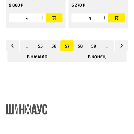
9 860 ₽
6 270 ₽
...
55
56
57
58
59
...
В НАЧАЛО
В КОНЕЦ