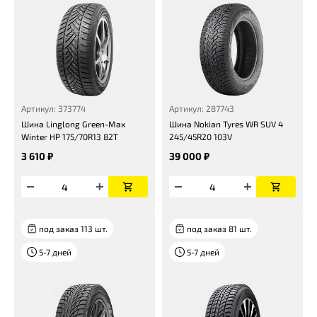
Артикул: 373774
Артикул: 287743
Шина Linglong Green-Max
Шина Nokian Tyres WR SUV 4
Winter HP 175/70R13 82T
245/45R20 103V
3 610 ₽
39 000 ₽
под заказ 113 шт.
под заказ 81 шт.
5-7 дней
5-7 дней