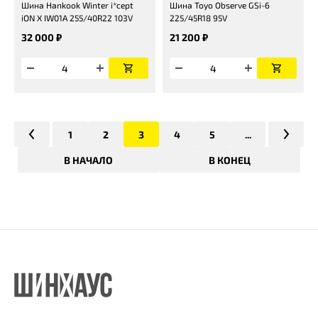
Шина Hankook Winter i*cept
Шина Toyo Observe GSi-6
iON X IW01A 255/40R22 103V
225/45R18 95V
32 000 ₽
21 200 ₽
1
2
3
4
5
...
В НАЧАЛО
В КОНЕЦ