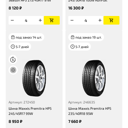
Season AP3 215/45R17 91W
245/50R18 100W RunFlat
8 120 ₽
16 300 ₽
под заказ 14 шт.
под заказ 19 шт.
5-7 дней
5-7 дней
Артикул: 272450
Артикул: 246635
Шина Maxxis Premitra HP5
Шина Maxxis Premitra HP5
245/45R17 99W
235/40R18 95W
8 950 ₽
7 660 ₽