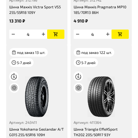
Артикул: 312796
Артикул: 312742
Шина Maxxis Victra Sport VS5
Шина Maxxis Pragmatra MP10
255/55R18 109Y
185/70R13 86H
13 310 ₽
4 910 ₽
под заказ 13 шт.
под заказ 122 шт.
5-7 дней
5-7 дней
Артикул: 243411
Артикул: 411364
Шина Yokohama Geolandar A/T
Шина Triangle EffeXSport
G015 255/65R16 109H
TH202 205/50R17 93Y