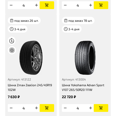
под заказ 26 шт.
под заказ 78 шт.
3-4 дня
3-4 дня
Артикул: 413122
Артикул: 413004
Шина Zmax Zealion 245/45R19
Шина Yokohama Advan Sport
102W
V107 265/50R20 111W
7 630 ₽
22 720 ₽