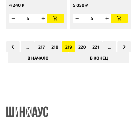
4 240 ₽
5 050 ₽
...
217
218
219
220
221
...
В НАЧАЛО
В КОНЕЦ