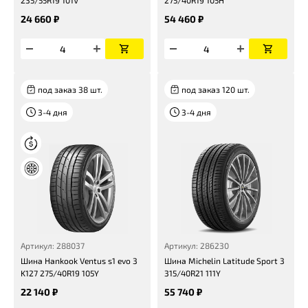
235/55R19 101V
275/40R19 105H
24 660 ₽
54 460 ₽
под заказ 38 шт.
под заказ 120 шт.
3-4 дня
3-4 дня
Артикул: 288037
Артикул: 286230
Шина Hankook Ventus s1 evo 3
Шина Michelin Latitude Sport 3
K127 275/40R19 105Y
315/40R21 111Y
22 140 ₽
55 740 ₽