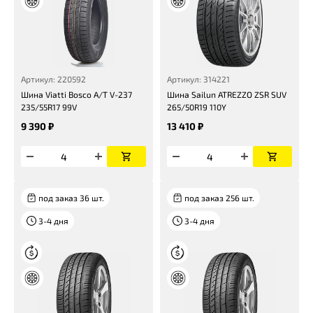
Артикул: 220592
Артикул: 314221
Шина Viatti Bosco A/T V-237
Шина Sailun ATREZZO ZSR SUV
235/55R17 99V
265/50R19 110Y
9 390 ₽
13 410 ₽
под заказ 36 шт.
под заказ 256 шт.
3-4 дня
3-4 дня