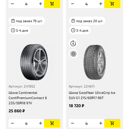
под заказ 79 шт.
под заказ 20 шт.
3-4 дня
3-4 дня
Артикул: 247852
Артикул: 224611
Шина Continental
Шина GoodYear UltraGrip Ice
ContiPremiumContact 6
SUV G1 215/60R17 96T
235/50R18 97V
18 720 ₽
25 860 ₽