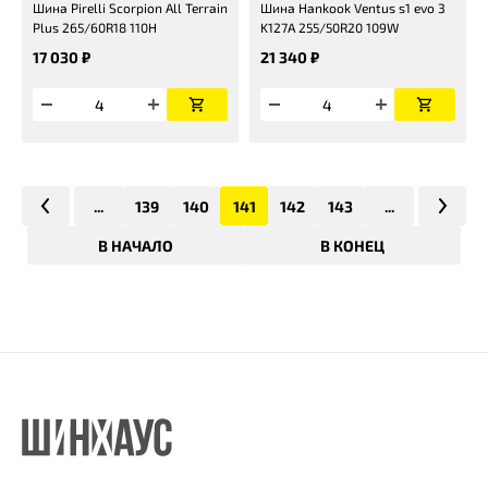
Шина Pirelli Scorpion All Terrain
Шина Hankook Ventus s1 evo 3
Plus 265/60R18 110H
K127A 255/50R20 109W
17 030 ₽
21 340 ₽
...
139
140
141
142
143
...
В НАЧАЛО
В КОНЕЦ