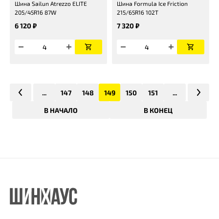
Шина Sailun Atrezzo ELITE
Шина Formula Ice Friction
205/45R16 87W
215/65R16 102T
6 120 ₽
7 320 ₽
...
147
148
149
150
151
...
В НАЧАЛО
В КОНЕЦ