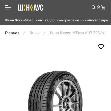
Шины
Диски
Мотошины
Квадрошины
Грузовые шины
Аксессуары
Главная
Шины
Шина Nexen N'Fera AU7 225/40R1