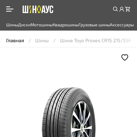
Шины
Диски
Мотошины
Квадрошины
Грузовые шины
Аксессуары
Главная
Шины
Шина Toyo Proxes CR1S 215/55R18