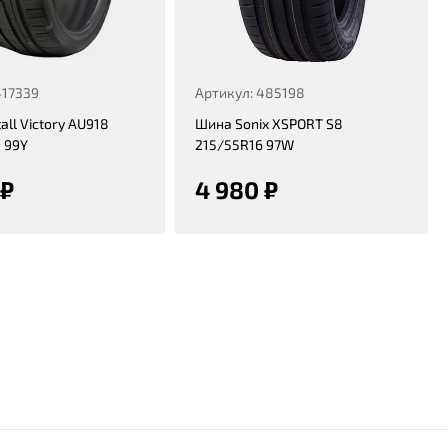
417339
Артикул: 485198
all Victory AU918
Шина Sonix XSPORT S8
 99Y
215/55R16 97W
 ₽
4 980 ₽