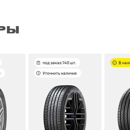
РЫ
под заказ 140 шт.
В нал
е
Уточнить наличие