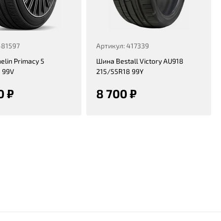
481597
Артикул: 417339
elin Primacy 5
Шина Bestall Victory AU918
 99V
215/55R18 99Y
0 ₽
8 700 ₽