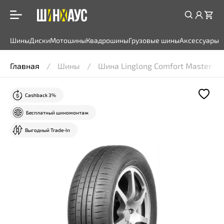
Шины
Диски
Мотошины
Квадрошины
Грузовые шины
Аксессуары
Главная
Шины
Шина Linglong Comfort Master 2
Cashback 3%
Бесплатный шиномонтаж
Выгодный Trade-In