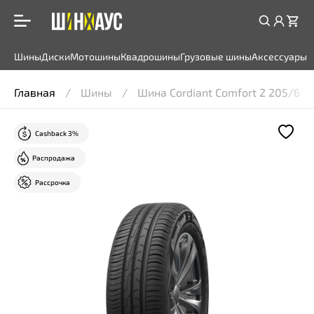
Шины
Диски
Мотошины
Квадрошины
Грузовые шины
Аксессуары
Главная
Шины
Шина Cordiant Comfort 2 205/65R
Cashback 3%
Распродажа
Рассрочка