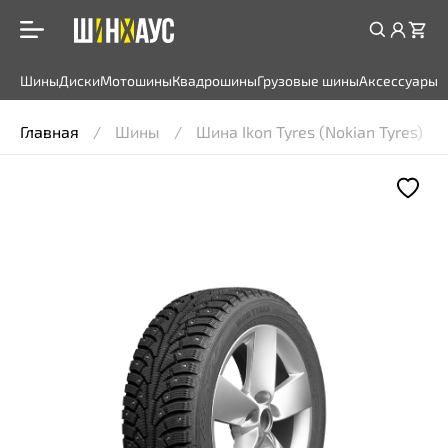
Шины
Диски
Мотошины
Квадрошины
Грузовые шины
Аксессуары
Главная
Шины
Шина Ikon Tyres (Nokian Tyres) Ch