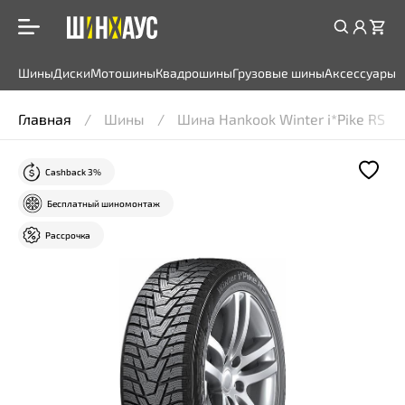
Шины
Диски
Мотошины
Квадрошины
Грузовые шины
Аксессуары
Главная
Шины
Шина Hankook Winter i*Pike RS 2
Cashback 3%
Бесплатный шиномонтаж
Рассрочка