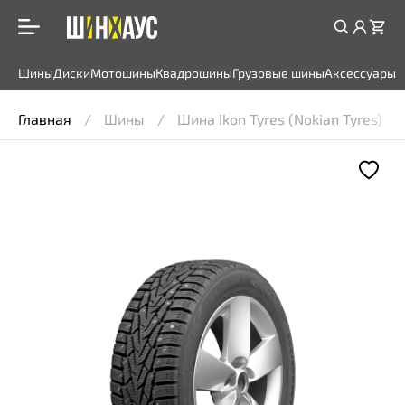
Шины
Диски
Мотошины
Квадрошины
Грузовые шины
Аксессуары
Главная
Шины
Шина Ikon Tyres (Nokian Tyres) Ch