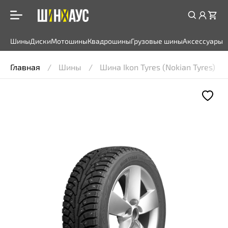
Шины
Диски
Мотошины
Квадрошины
Грузовые шины
Аксессуары
Главная
Шины
Шина Ikon Tyres (Nokian Tyres) Ch