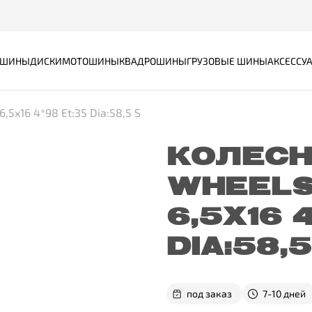
ШИНЫ
ДИСКИ
МОТОШИНЫ
КВАДРОШИНЫ
ГРУЗОВЫЕ ШИНЫ
АКСЕССУ
5x16 4*98 Et:35 Dia:58,5 S
КОЛЕСН
WHEELS
6,5X16 
DIA:58,5
под заказ
7-10 дней