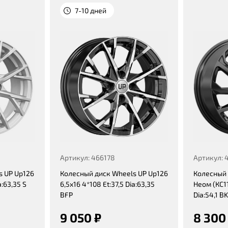
7-10 дней
Артикул: 466178
Артикул: 
s UP Up126
Колесный диск Wheels UP Up126
Колесный д
a:63,35 S
6,5x16 4*108 Et:37,5 Dia:63,35
Неом (КС11
BFP
Dia:54,1 B
9 050 ₽
8 300