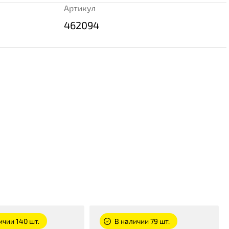
Артикул
462094
ичии 140 шт.
В наличии 79 шт.