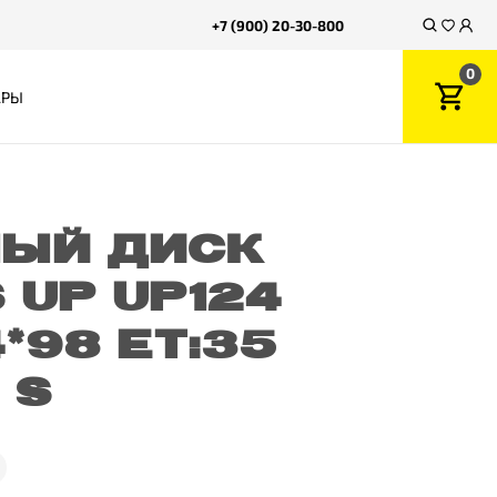
+7 (900) 20-30-800
0
АРЫ
ЫЙ ДИСК
 UP UP124
4*98 ET:35
 S