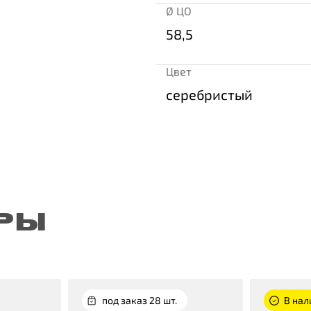
Ø ЦО
58,5
Цвет
серебристый
РЫ
под заказ 28 шт.
В нал