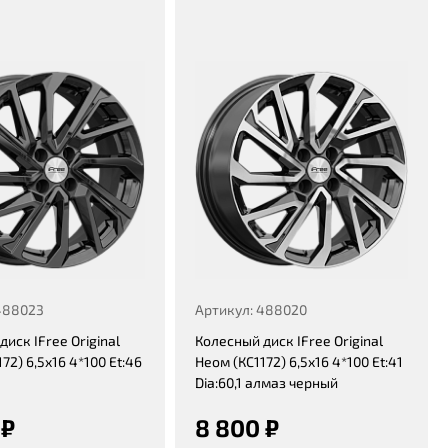
488023
Артикул: 488020
иск IFree Original
Колесный диск IFree Original
72) 6,5x16 4*100 Et:46
Неом (КС1172) 6,5x16 4*100 Et:41
K
Dia:60,1 алмаз черный
 ₽
8 800 ₽