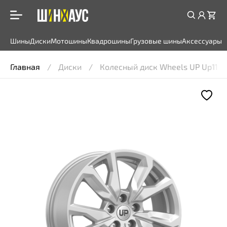
Шины
Диски
Мотошины
Квадрошины
Грузовые шины
Аксессуары
Главная
Диски
Колесный диск Wheels UP Up114 7x1