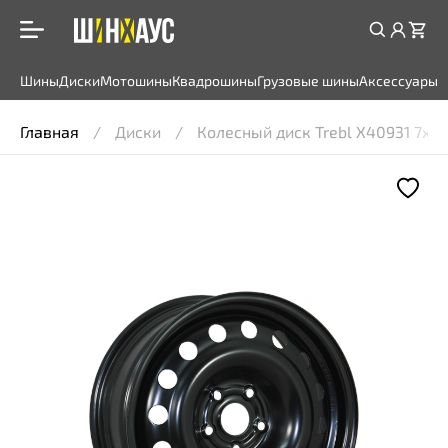
Шины
Диски
Мотошины
Квадрошины
Грузовые шины
Аксессуары
Главная
Диски
Колесный диск Trebl X40931 7x17 5