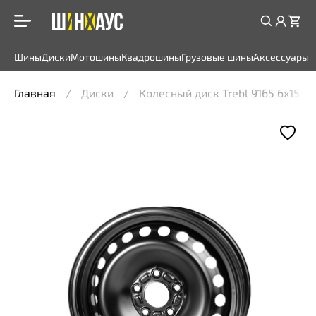
Шины
Диски
Мотошины
Квадрошины
Грузовые шины
Аксессуары
Главная
Диски
Колесный диск Trebl 9165 6x15 5*11