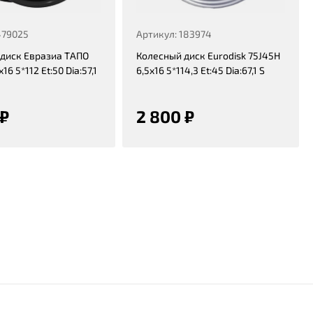
479025
Артикул: 183974
диск Евразиа ТАПО
Колесный диск Eurodisk 75J45H
16 5*112 Et:50 Dia:57,1
6,5x16 5*114,3 Et:45 Dia:67,1 S
 ₽
2 800 ₽