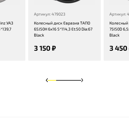
Артикул: 479023
Артикул: 
inz УАЗ
Колесный диск Евразиа ТАПО
Колесный 
5*139,7
65J50H 6x16 5*114,3 Et:50 Dia:67
75I50D 6,5x
Black
Black
3 150 ₽
3 450