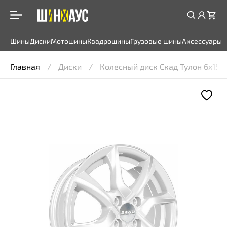
Шины
Диски
Мотошины
Квадрошины
Грузовые шины
Аксессуары
Главная
Диски
Колесный диск Скад Тулон 6x15 4