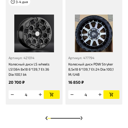
3-4 дня
Артикул: 421014
Артикул: 477794
Колесный диск LS wheels
Колесный диск PDW Stryker
LS1364 8x18 6*139,7 Et:36
8,5x18 6*139,7 Et:24 Dia:100,1
Dia:100,1 bk
M/U4B
20 700 ₽
16 850 ₽