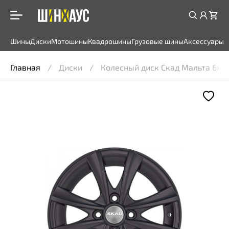
Шины
Диски
Мотошины
Квадрошины
Грузовые шины
Аксессуары
Главная
Диски
Колесный диск Скад Мальта 6x15 4