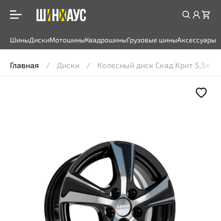
Шины
Диски
Мотошины
Квадрошины
Грузовые шины
Аксессуары
Главная
Диски
Колесный диск Скад Крит 5,5x14 