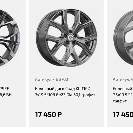
Артикул: 488700
Артикул: 
179FF
Колесный диск Скад KL-1162
Колесный 
66,6 BH
7x19 5*108 Et:23 Dia:60,1 графит
7,5x19 5*11
графит
17 450 ₽
17 450