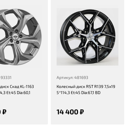
493331
Артикул: 481693
диск Скад KL-1163
Колесный диск RST R139 7,5x19
4,3 Et:45 Dia:60,1
5*114,3 Et:45 Dia:67,1 BD
 ₽
14 400 ₽