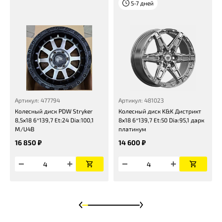
5-7 дней
Артикул: 477794
Артикул: 481023
Колесный диск PDW Stryker
Колесный диск K&K Дистрикт
8,5x18 6*139,7 Et:24 Dia:100,1
8x18 6*139,7 Et:50 Dia:95,1 дарк
M/U4B
платинум
16 850 ₽
14 600 ₽