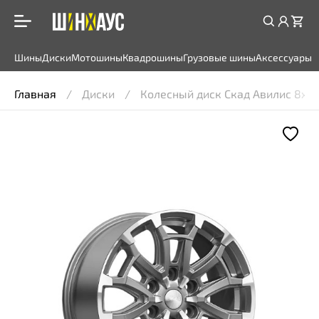
Шины
Диски
Мотошины
Квадрошины
Грузовые шины
Аксессуары
Главная
Диски
Колесный диск Скад Авилис 8x18 6